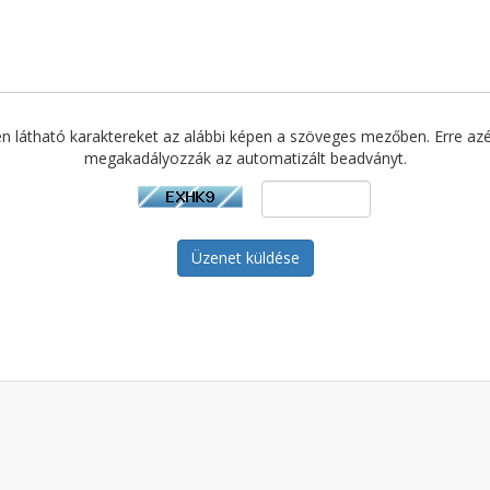
pen látható karaktereket az alábbi képen a szöveges mezőben. Erre az
megakadályozzák az automatizált beadványt.
Üzenet küldése