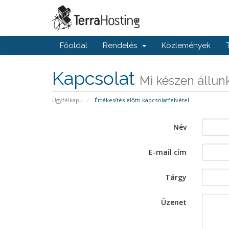
Főoldal
Rendelés
Közlemények
Kapcsolat
Mi készen állunk
Ügyfélkapu
Értékesítés előtti kapcsolatfelvétel
Név
E-mail cím
Tárgy
Üzenet