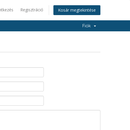
ntkezés
Regisztráció
Kosár megtekintése
Fiók