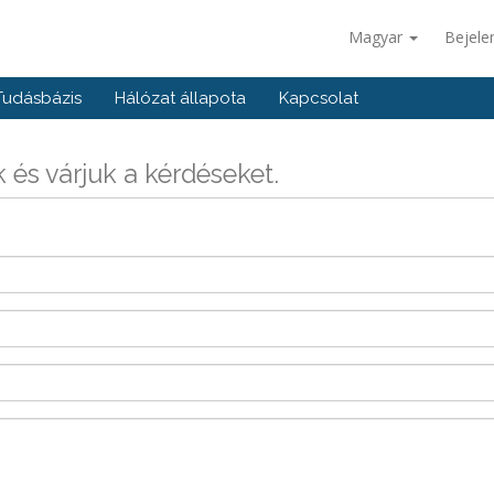
Magyar
Bejele
Tudásbázis
Hálózat állapota
Kapcsolat
 és várjuk a kérdéseket.