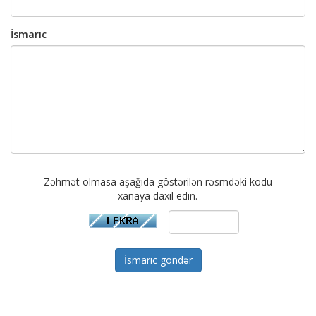
İsmarıc
Zəhmət olmasa aşağıda göstərilən rəsmdəki kodu
xanaya daxil edin.
İsmarıc göndər