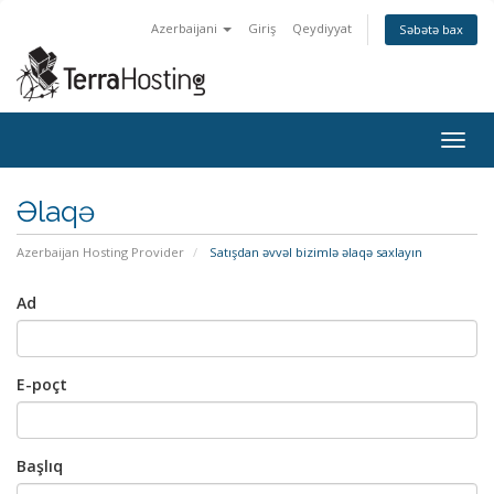
Azerbaijani
Giriş
Qeydiyyat
Səbətə bax
Togg
navig
Əlaqə
Azerbaijan Hosting Provider
Satışdan əvvəl bizimlə əlaqə saxlayın
Ad
E-poçt
Başlıq