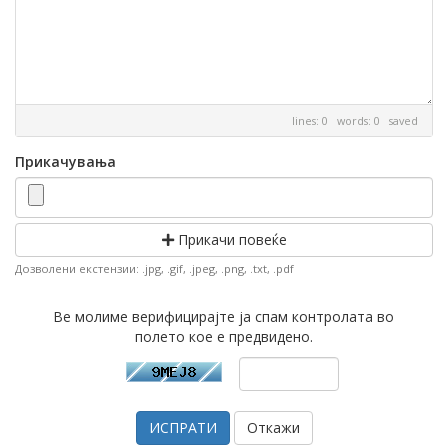
lines: 0 words: 0
saved
Прикачувања
Прикачи повеќе
Дозволени екстензии: .jpg, .gif, .jpeg, .png, .txt, .pdf
Ве молиме верифицирајте ја спам контролата во
полето кое е предвидено.
Откажи