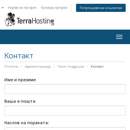
n
Најава на профил
Креирај профил
Потрошувачка кошничка
Togg
navig
Контакт
Почетна
Администрација
Тикет поддршка
Контакт
Име и презиме
Ваша е-пошта
Наслов на пораката: