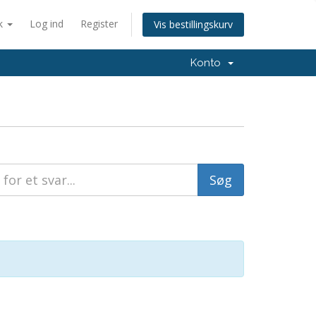
k
Log ind
Register
Vis bestillingskurv
Konto