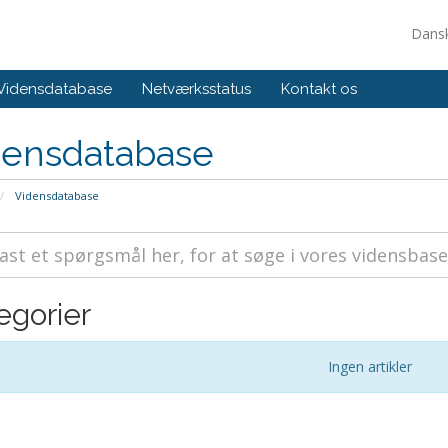
Dans
Vidensdatabase
Netværksstatus
Kontakt os
densdatabase
Vidensdatabase
egorier
Ingen artikler