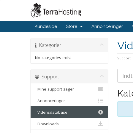
Kundeside
Store
Annonceringer
Vi
Kategorier
No categories exist
Support
Support
Mine support sager
Kat
Annonceringer
Vidensdatabase
Downloads