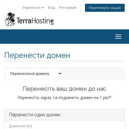
Українська
Вхід
Реєстрація
Переглянути кошик
Togg
navig
Перенести домен
Перенесіть ваш домен до нас
Перенесіть зараз та подовжіть домен на 1 рік!*
Перенести один домен
Доменне ім'я