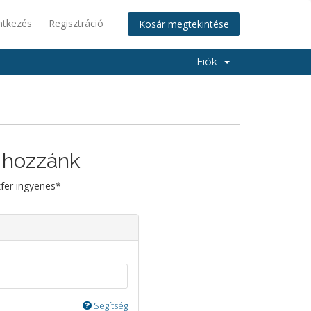
ntkezés
Regisztráció
Kosár megtekintése
Fiók
 hozzánk
zfer ingyenes*
Segítség