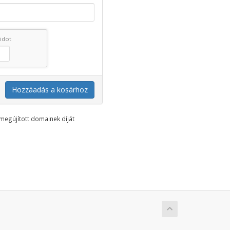
kódot
Hozzáadás a kosárhoz
megújított domainek díját