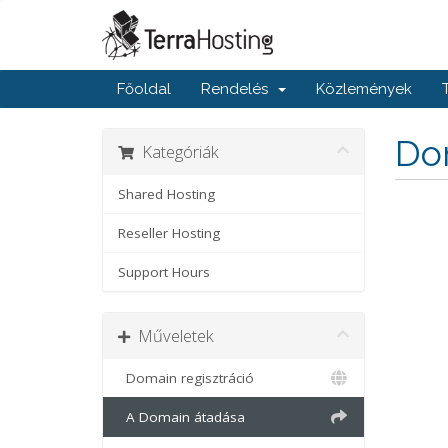
Főoldal
Rendelés
Közlemények
Dom
Kategóriák
Shared Hosting
Reseller Hosting
Support Hours
Műveletek
Domain regisztráció
A Domain átadása