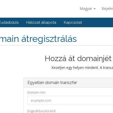
Magyar
Bejele
Tudásbázis
Hálózat állapota
Kapcsolat
ain átregisztrálás
Hozzá át domainjét
Kezeljen egy helyen mindent. A trans
Egyetlen domain transzfer
Domain név
Engedélyezési kód