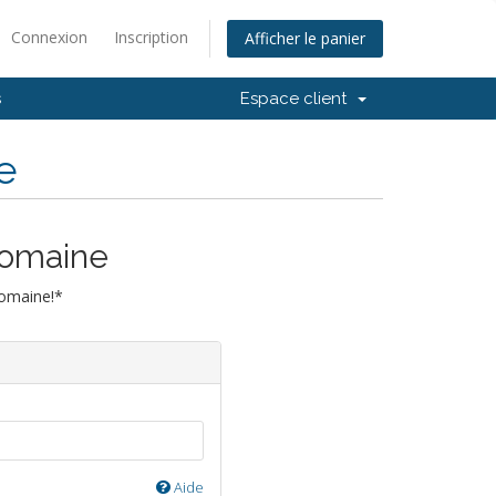
Connexion
Inscription
Afficher le panier
s
Espace client
e
domaine
domaine!*
Aide